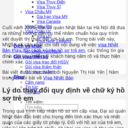
Visa Thụy Điển
Visa Thụy Sĩ
Visa Châu Mỹ
Gia hạn Visa Mỹ
Visa Canada
Visa Châu Phi
Cuối năm 2025, Đại sứ quán Nhật Bản tại Hà Nội đã đưa
Visa Châu Úc
ra những hướng dẫn cụ thể nhằm chuẩn hóa quy trình
Visa Úc
xét duyệt thị thực đối với trẻ em. Trong bài viết này,
Visa New Zealand
MVISA sẽ cập nhật chi tiết nội dung về việc
visa Nhật
Dịch vụ khác
Bản thay đổi cách ký tên hồ sơ trẻ em
, các thông tin gia
Hộ chiếu Việt Nam
đình cần lưu ý để quý khách hàng nắm rõ và thực hiện
Gói visa thiết kế
chính xác.
Gói visa trao đổi HSSV
Gói visa thăm thân
Bài viết được thực hiện bởi Nguyễn Thị Hải Yến | Nằm
Gói visa du lịch
Blog
trong chuỗi bài về
Visa Nhật Bản
Cẩm nang
Tin tức
Lý do thay đổi quy định về chữ ký hồ
Hỏi đáp
sơ trẻ em
Tìm kiếm:
Trong quá trình tiếp nhận hồ sơ xin cấp visa, Đại sứ quán
Nhật Bản đặc biệt chú trọng đến tính xác thực và nhất
quán của các giấy tờ pháp lý. Đối với hồ sơ của trẻ em,
việc ký tên trên hộ chiếu, tờ khai xin visa và thư xin visa