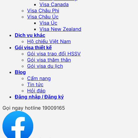
Visa Canada
Visa Châu Phi
Visa Châu Úc
Visa Úc
Visa New Zealand
Dịch vụ khác
Hộ chiếu Việt Nam
Gói visa thiết kế
Gói visa trao đổi HSSV
Gói visa thăm thân
Gói visa du lịch
Blog
Cẩm nang
Tin tức
Hỏi đáp
Đăng nhập / Đăng ký
Gọi ngay hotline 19009165