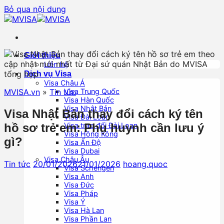
Bỏ qua nội dung
Giới thiệu
Liên hệ
Dịch vụ Visa
Visa Châu Á
MVISA.vn
»
Tin tức
Visa Trung Quốc
Visa Hàn Quốc
Visa Nhật Bản
Visa Nhật Bản thay đổi cách ký tên
Visa Đài Loan
hồ sơ trẻ em: Phụ huynh cần lưu ý
Visa trao đổi Đài Loan
Visa Hồng Kông
gì?
Visa Ấn Độ
Visa Dubai
Visa Châu Âu
Tin tức
20/01/2026
21/01/2026
hoang.quoc
Visa Schengen
Visa Anh
Visa Đức
Visa Pháp
Visa Ý
Visa Hà Lan
Visa Phần Lan