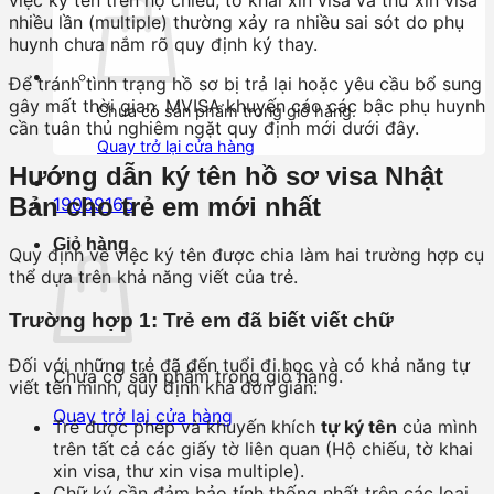
nhiều lần (multiple) thường xảy ra nhiều sai sót do phụ
huynh chưa nắm rõ quy định ký thay.
Để tránh tình trạng hồ sơ bị trả lại hoặc yêu cầu bổ sung
gây mất thời gian, MVISA khuyến cáo các bậc phụ huynh
Chưa có sản phẩm trong giỏ hàng.
cần tuân thủ nghiêm ngặt quy định mới dưới đây.
Quay trở lại cửa hàng
Hướng dẫn ký tên hồ sơ visa Nhật
Bản cho trẻ em mới nhất
19009165
Giỏ hàng
Quy định về việc ký tên được chia làm hai trường hợp cụ
thể dựa trên khả năng viết của trẻ.
Trường hợp 1: Trẻ em đã biết viết chữ
Đối với những trẻ đã đến tuổi đi học và có khả năng tự
Chưa có sản phẩm trong giỏ hàng.
viết tên mình, quy định khá đơn giản:
Quay trở lại cửa hàng
Trẻ được phép và khuyến khích
tự ký tên
của mình
trên tất cả các giấy tờ liên quan (Hộ chiếu, tờ khai
xin visa, thư xin visa multiple).
Chữ ký cần đảm bảo tính thống nhất trên các loại