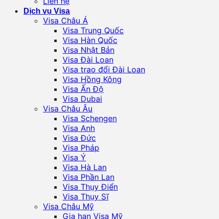
Liên hệ
Dịch vụ Visa
Visa Châu Á
Visa Trung Quốc
Visa Hàn Quốc
Visa Nhật Bản
Visa Đài Loan
Visa trao đổi Đài Loan
Visa Hồng Kông
Visa Ấn Độ
Visa Dubai
Visa Châu Âu
Visa Schengen
Visa Anh
Visa Đức
Visa Pháp
Visa Ý
Visa Hà Lan
Visa Phần Lan
Visa Thụy Điển
Visa Thụy Sĩ
Visa Châu Mỹ
Gia hạn Visa Mỹ