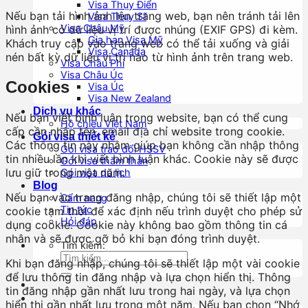
Visa Thụy Điển
Nếu bạn tải hình ảnh lên trang web, bạn nên tránh tải lên
Visa Thụy Sĩ
Visa Châu Mỹ
hình ảnh có dữ liệu vị trí được nhúng (EXIF GPS) đi kèm.
Gia hạn Visa Mỹ
Khách truy cập vào trang web có thể tải xuống và giải
Visa Canada
nén bất kỳ dữ liệu vị trí nào từ hình ảnh trên trang web.
Visa Châu Phi
Visa Châu Úc
Cookies
Visa Úc
Visa New Zealand
Dịch vụ khác
Nếu bạn viết bình luận trong website, bạn có thể cung
Hộ chiếu Việt Nam
cấp cần nhập tên, email địa chỉ website trong cookie.
Gói visa thiết kế
Các thông tin này nhằm giúp bạn không cần nhập thông
Gói visa trao đổi HSSV
tin nhiều lần khi viết bình luận khác. Cookie này sẽ được
Gói visa thăm thân
lưu giữ trong một năm.
Gói visa du lịch
Blog
Nếu bạn vào trang đăng nhập, chúng tôi sẽ thiết lập một
Cẩm nang
Tin tức
cookie tạm thời để xác định nếu trình duyệt cho phép sử
Hỏi đáp
dụng cookie. Cookie này không bao gồm thông tin cá
nhân và sẽ được gỡ bỏ khi bạn đóng trình duyệt.
Tìm kiếm:
Khi bạn đăng nhập, chúng tôi sẽ thiết lập một vài cookie
để lưu thông tin đăng nhập và lựa chọn hiển thị. Thông
tin đăng nhập gần nhất lưu trong hai ngày, và lựa chọn
hiển thị gần nhất lưu trong một năm. Nếu bạn chọn “Nhớ