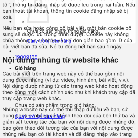
tôi”, thông tin đăng nhập sẽ được lưu trong hai tuần. Nếu
bạn thoát tài khoản, thông tin cookie đăng nhập sẽ bị
xoá.
Nếu bạn sửa hoặc công bố bài viết, một bản cookie bổ
Chưa có sản phẩm trong giỏ hàng.
sung sẽ được lưu trong trình duyệt. Cookie này không
chứa thông tin cá nhân và chỉ đơn giản bao gồm ID của
Quay trở lại cửa hàng
bài viết bạn đã sửa. Nó tự động hết hạn sau 1 ngày.
19009165
Nội dung nhúng từ website khác
Giỏ hàng
Các bài viết trên trang web này có thể bao gồm nội
dung được nhúng (ví dụ: video, hình ảnh, bài viết, v.v.).
Nội dung được nhúng từ các trang web khác hoạt động
theo cùng một cách chính xác như khi khách truy cập đã
truy cập trang web khác.
Chưa có sản phẩm trong giỏ hàng.
Những website này có thể thu thập dữ liệu về bạn, sử
dụng cookie, nhúng các trình theo dõi của bên thứ ba và
Quay trở lại cửa hàng
giám sát tương tác của bạn với nội dung được nhúng đó,
bao gồm theo dõi tương tác của bạn với nội dung được
nhúng nếu bạn có tài khoản và đã đăng nhập vào trang