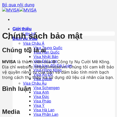
Bỏ qua nội dung
Giới thiệu
Chính sách bảo mật
Liên hệ
Dịch vụ Visa
Visa Châu Á
Visa Trung Quốc
Chúng tôi là ai
Visa Hàn Quốc
Visa Nhật Bản
Visa Đài Loan
MVISA
là thành viên của © Công ty Nụ Cười Mê Kông.
Visa trao đổi Đài Loan
Địa chỉ website: https://mvisa.vn. Chúng tôi cam kết bảo
Visa Hồng Kông
vệ quyền riêng tư của bạn và đảm bảo tính minh bạch
Visa Ấn Độ
trong cách thu thập và sử dụng dữ liệu cá nhân của bạn.
Visa Dubai
Visa Châu Âu
Bình luận
Visa Schengen
Visa Anh
Visa Đức
Visa Pháp
Visa Ý
Visa Hà Lan
Media
Visa Phần Lan