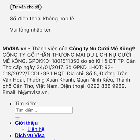
Số điện thoại không hợp lệ
Vui lòng nhập tên
MVISA.vn
- Thành viên của
Công ty Nụ Cười Mê Kông®
.
CÔNG TY CỔ PHẦN THƯƠNG MẠI DU LỊCH NỤ CƯỜI
MÊ KÔNG. GPDKKD: 1801511350 do sở KH & ĐT TP. Cần
Thơ cấp ngày 24/01/2017. Số GPKD LHQT: 92-
018/2022/TCDL-GP LHQT. Địa chỉ: Số 5, Đường Trần
Văn Hoài, Phường Xuân Khánh, Quận Ninh Kiều, Thành
phố Cần Thơ, Việt Nam. Điện thoại: 0292 888 9989.
Email: hi@mvisa.vn.
Tìm kiếm:
Giới thiệu
Liên hệ
Dịch vụ Visa