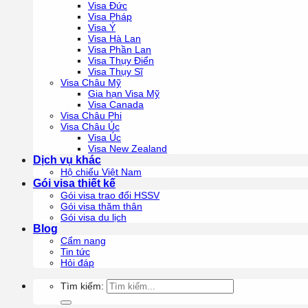
Visa Đức
Visa Pháp
Visa Ý
Visa Hà Lan
Visa Phần Lan
Visa Thụy Điển
Visa Thụy Sĩ
Visa Châu Mỹ
Gia hạn Visa Mỹ
Visa Canada
Visa Châu Phi
Visa Châu Úc
Visa Úc
Visa New Zealand
Dịch vụ khác
Hộ chiếu Việt Nam
Gói visa thiết kế
Gói visa trao đổi HSSV
Gói visa thăm thân
Gói visa du lịch
Blog
Cẩm nang
Tin tức
Hỏi đáp
Tìm kiếm: