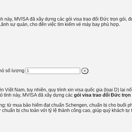
h này, MVISA đã xây dựng các gói visa trao đổi Đức trọn gói, đ
ãnh sự quán, cho đến việc tìm kiếm vé máy bay phù hợp.
khó số lượng
ên Việt Nam, tuy nhiên, quy trình xin visa quốc gia (loại D) lại
hó tính này, MVISA đã xây dựng các
gói visa trao đổi Đức trọn
g: từ mua bảo hiểm đạt chuẩn Schengen, chuẩn bị cho buổi ph
huẩn bị chu toàn với tỷ lệ thành công cao, giúp quý khách tự 