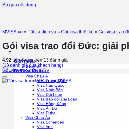
Bỏ qua nội dung
MVISA.vn
»
Tất cả dịch vụ
»
Gói visa thiết kế
»
Gói visa trao 
Gói visa trao đổi Đức: giải 
4.92
trên 5 dựa trên
13
đánh giá
Giới thiệu
(
13
đánh giá của khách hàng)
Liên hệ
Gói visa trao đổi HSSV
Dịch vụ Visa
Visa Châu Á
Visa Trung Quốc
Visa Hàn Quốc
Visa Nhật Bản
Visa Đài Loan
Visa trao đổi Đài Loan
Visa Hồng Kông
Visa Ấn Độ
Visa Dubai
Visa Châu Âu
Visa Schengen
Visa Anh