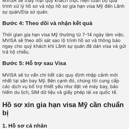
MVISA sẽ thay mặt quý khách thực hiện toàn bộ quá
trình xử lý hồ sơ và nộp hồ sơ gia hạn visa Mỹ đến Lãnh
sự quán/Địa sứ quán.
Bước 4: Theo dõi và nhận kết quả
Thời gian gia hạn visa Mỹ thường từ 7-14 ngày làm việc.
MVISA sẽ theo dõi sát sao lộ trình hồ sơ và thông báo
ngay cho quý khách khi Lãnh sự quán đã dán visa và gửi
trả hộ chiếu.
Bước 5: Hỗ trợ sau Visa
MVISA sẽ tư vấn chi tiết các quy định nhập cảnh mới
nhất tại sân bay Mỹ. Bên cạnh đó, chúng tôi cung cấp
các dịch vụ bổ trợ thiết yếu như đặt vé máy bay, bảo
hiểm du lịch, SIM dữ liệu và giấy phép lái xe quốc tế.
Hồ sơ xin gia hạn visa Mỹ cần chuẩn
bị
1. Hồ sơ cá nhân