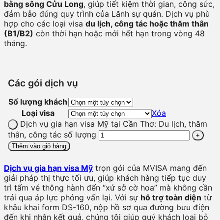
bằng sông Cửu Long
, giúp tiết kiệm thời gian, công sức,
đảm bảo đúng quy trình của Lãnh sự quán. Dịch vụ phù
hợp cho các loại visa
du lịch, công tác hoặc thăm thân
(B1/B2)
còn thời hạn hoặc mới hết hạn trong vòng 48
tháng.
Các gói dịch vụ
Số lượng khách
Loại visa
Xóa
Dịch vụ gia hạn visa Mỹ tại Cần Thơ: Du lịch, thăm
thân, công tác số lượng
Thêm vào giỏ hàng
Dịch vụ gia hạn visa Mỹ
trọn gói của MVISA mang đến
giải pháp thị thực tối ưu, giúp khách hàng tiếp tục duy
trì tấm vé thông hành đến “xứ sở cờ hoa” mà không cần
trải qua áp lực phỏng vấn lại. Với sự
hỗ trợ toàn diện
từ
khâu khai form DS-160, nộp hồ sơ qua đường bưu điện
đến khi nhận kết quả, chúng tôi giúp quý khách loại bỏ