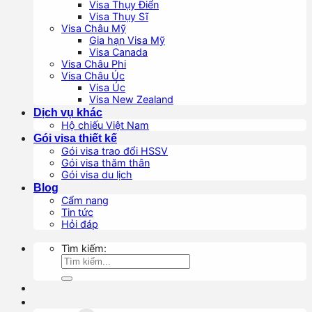
Visa Thụy Điển
Visa Thụy Sĩ
Visa Châu Mỹ
Gia hạn Visa Mỹ
Visa Canada
Visa Châu Phi
Visa Châu Úc
Visa Úc
Visa New Zealand
Dịch vụ khác
Hộ chiếu Việt Nam
Gói visa thiết kế
Gói visa trao đổi HSSV
Gói visa thăm thân
Gói visa du lịch
Blog
Cẩm nang
Tin tức
Hỏi đáp
Tìm kiếm: