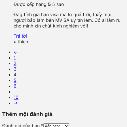
Được xếp hạng
5
5 sao
Đag tính gia hạn visa mà lo quá trời, thấy mọi
người bảo làm bên MVISA uy tín lém. Có ai làm rùi
cho mình xin chút kinh nghiệm với!
Trả lời
•
thích
←
1
2
3
4
5
6
…
10
→
Thêm một đánh giá
Đánh giá của bạn
*