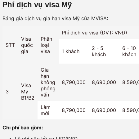
Phí dịch vụ visa Mỹ
Bảng giá dịch vụ gia hạn visa Mỹ của MVISA:
Phí dịch vụ visa (ĐVT: VNĐ)
Visa
Phân
STT
quốc
loại
2 - 5
6 - 10
gia
visa
1 khách
khách
khách
Gia
hạn
không
8,790,000
8,690,000
8,590,
Visa
phỏng
3
Mỹ
vấn
B1/B2
Làm
8,790,000
8,690,000
8,590,
mới
Chi phí bao gồm:
Lệ phí nộp hồ sơ LSQ/ĐSQ